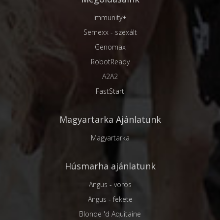
Immunity+
Semexx - szexált
Genomax
RobotReady
A2A2
FastStart
Magyartarka Ajánlatunk
Magyartarka
Húsmarha ajánlatunk
Angus - vörös
Angus - fekete
Blonde 'd Aquitaine