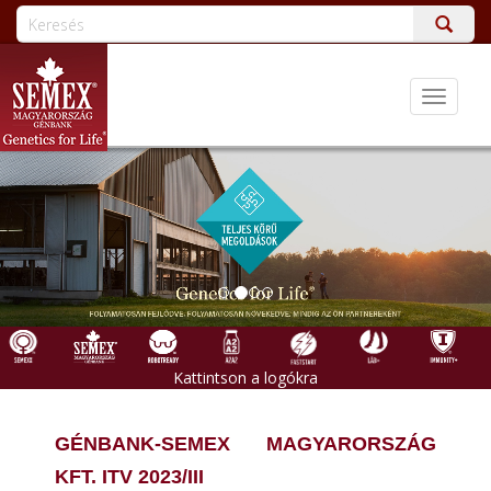
Toggle
navigati
Kattintson a logókra
GÉNBANK-SEMEX MAGYARORSZÁG
KFT. ITV 2023/III