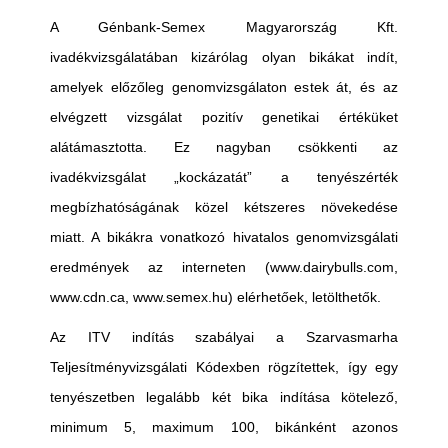
A Génbank-Semex Magyarország Kft.
ivadékvizsgálatában kizárólag olyan bikákat indít,
amelyek előzőleg genomvizsgálaton estek át, és az
elvégzett vizsgálat pozitív genetikai értéküket
alátámasztotta. Ez nagyban csökkenti az
ivadékvizsgálat „kockázatát” a tenyészérték
megbízhatóságának közel kétszeres növekedése
miatt. A bikákra vonatkozó hivatalos genomvizsgálati
eredmények az interneten (www.dairybulls.com,
www.cdn.ca, www.semex.hu) elérhetőek, letölthetők.
Az ITV indítás szabályai a Szarvasmarha
Teljesítményvizsgálati Kódexben rögzítettek, így egy
tenyészetben legalább két bika indítása kötelező,
minimum 5, maximum 100, bikánként azonos