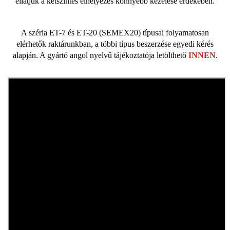
ellátjuk a kétszintes elhelyezés könnyebb kezelése érdekében.
A széria ET-7 és ET-20 (SEMEX20) típusai folyamatosan
elérhetők raktárunkban, a többi típus beszerzése egyedi kérés
alapján. A gyártó angol nyelvű tájékoztatója letölthető
INNEN
.