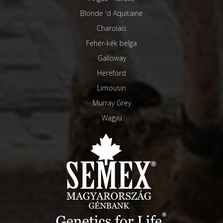
Blonde 'd Aquitaine
Charolais
Fehér-kék belga
Galloway
Hereford
Limousin
Murray Grey
Wagyu