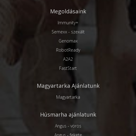
Megoldásaink
Immunity+
Semexx - szexált
Genomax
RobotReady
A2A2
FastStart
Magyartarka Ajánlatunk
Magyartarka
Húsmarha ajánlatunk
Angus - vörös
Angus - fekete