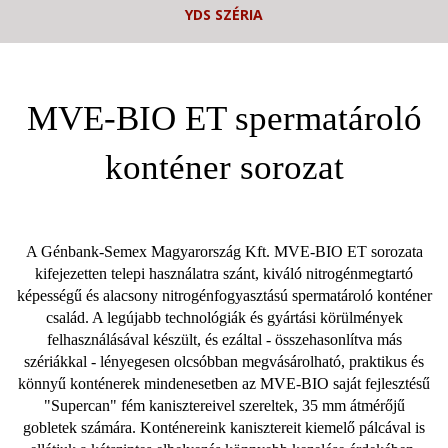
YDS SZÉRIA
MVE-BIO ET spermatároló
konténer sorozat
A Génbank-Semex Magyarország Kft. MVE-BIO ET sorozata
kifejezetten telepi használatra szánt, kiváló nitrogénmegtartó
képességű és alacsony nitrogénfogyasztású spermatároló konténer
család. A legújabb technológiák és gyártási körülmények
felhasználásával készült, és ezáltal - összehasonlítva más
szériákkal - lényegesen olcsóbban megvásárolható, praktikus és
könnyű konténerek mindenesetben az MVE-BIO saját fejlesztésű
"Supercan" fém kanisztereivel szereltek, 35 mm átmérőjű
gobletek számára. Konténereink kanisztereit kiemelő pálcával is