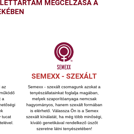
 ÉLETTARTAM MEGCÉLZÁSA A
EKÉBEN
SEMEXX - SZEXÁLT
 az
Semexx - szexált csomagunk azokat a
l működő
tenyészállatainkat foglalja magában,
t a
melyek szaporítóanyaga nemcsak
hetőségi
hagyományos, hanem szexált formában
ek
is elérhető. Válassza Ön is a Semex
 tucat
szexált kínálatát, ha még több minőségi,
elével.
kíváló genetikával rendelkező üszőt
szeretne látni tenyészetében!