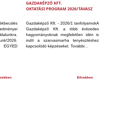
GAZDAKÉPZŐ KFT.
OKTATÁSI PROGRAM 2026/TAVASZ
tékbecslés
Gazdaképző Kft. - 2026/1 tanfolyamokA
edményei
Gazdaképző Kft. a több évtizedes
dalunkra.
hagyományoknak megfelelően idén is
unk!2026.
indít a szarvasmarha tenyésztéshez
R EGYED
kapcsolódó képzéseket. További...
vebben
Bővebben