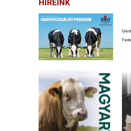
HÍREINK
Génb
Fede