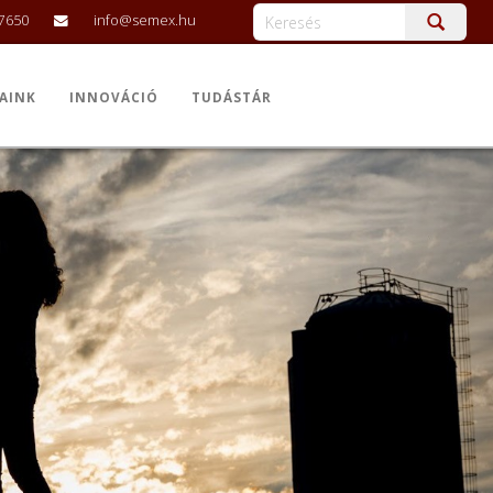
-7650
info@semex.hu
AINK
INNOVÁCIÓ
TUDÁSTÁR