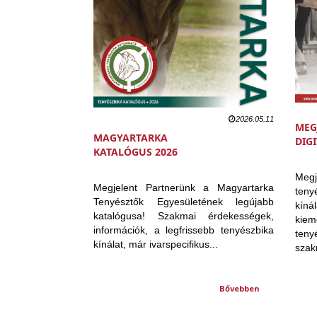
2026.05.11
MEG
MAGYARTARKA
DIG
KATALÓGUS 2026
Meg
Megjelent Partnerünk a Magyartarka
ten
Tenyésztők Egyesületének legújabb
kín
katalógusa! Szakmai érdekességek,
kie
információk, a legfrissebb tenyészbika
ten
kínálat, már ivarspecifikus...
szakm
Bővebben