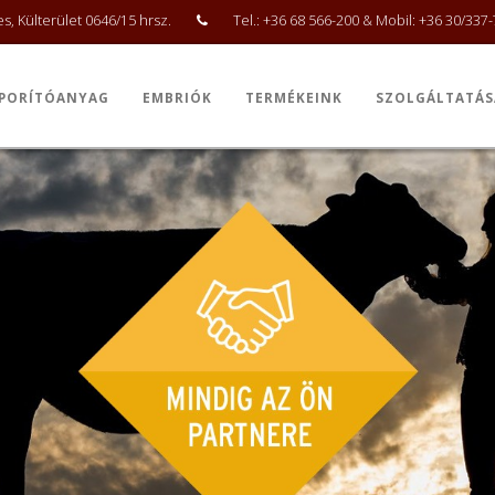
, Külterület 0646/15 hrsz.
Tel.: +36 68 566-200 & Mobil: +36 30/337
PORÍTÓANYAG
EMBRIÓK
TERMÉKEINK
SZOLGÁLTATÁS