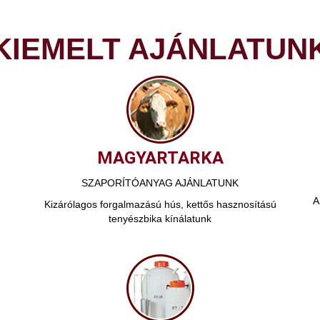
KIEMELT AJÁNLATUN
MAGYARTARKA
SZAPORÍTÓANYAG AJÁNLATUNK
A
Kizárólagos forgalmazású hús, kettős hasznosítású
tenyészbika kínálatunk