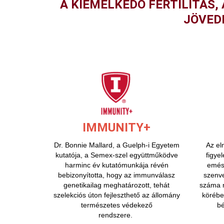
A KIEMELKEDŐ FERTILITÁS
JÖVED
IMMUNITY+
Dr. Bonnie Mallard, a Guelph-i Egyetem
Az el
kutatója, a Semex-szel együttműködve
figye
harminc év kutatómunkája révén
emész
bebizonyította, hogy az immunválasz
szenv
genetikailag meghatározott, tehát
száma m
szelekciós úton fejleszthető az állomány
körébe
természetes védekező
bé
rendszere.