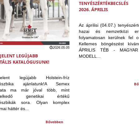
TENYÉSZÉRTÉKBECSLÉS
2026. ÁPRILIS
Az áprilisi (04.07.) tenyészér
hazai és nemzetközi er
folyamatosan kerülnek fel ol
Kellemes böngészést kíván
2026.05.05
ÁPRILIS TÉB - MAGYA
JELENT LEGÚJABB
MODELL...
ITÁLIS KATALÓGUSUNK!
jelent legújabb Holstein-fríz
yészbika ajánlatunk!A Semex
Bő
álata ma már jóval több, mint
melkedő genetikai értékű
yészbikák sora. Olyan komplex
ai háttér és...
Bővebben