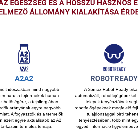
, AZ EGÉSZSÉG ÉS A HOSSZÚ HASZNOS
ELMEZŐ ÁLLOMÁNY KIALAKÍTÁSA ÉRD
A2A2
ROBOTREADY
múlt időszakban mind nagyobb
A Semex Robot Ready bikái
lem hárul a tejtermékek humán
automatizált, robotfejőgépekke
thetőségére, a tejallergiában
telepek tenyésztőinek segí
edők arányának egyre nagyobb
robotfejőgépeknek megfelelő fej
iatt. A fogyasztók és a termelők
tulajdonsággal bíró tehen
n ezért egyre aktuálisabb az A2
tenyésztésében, több mint egy
ta-kazein termelés témája.
egyedi információ figyelembevét