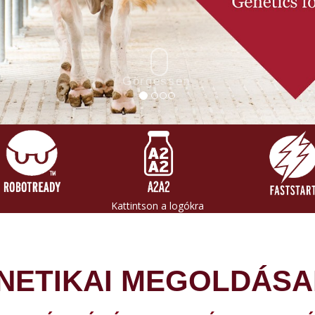
Görgessen
Kattintson a logókra
NETIKAI MEGOLDÁSA