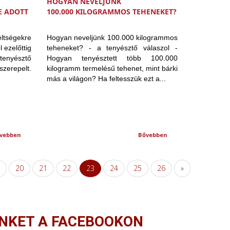
HOGYAN NEVELJÜNK
E ADOTT
100.000 KILOGRAMMOS TEHENEKET?
eltségekre
Hogyan neveljünk 100.000 kilogrammos
 ezelőttig
teheneket? - a tenyésztő válaszol -
tenyésztő
Hogyan tenyésztett több 100.000
zerepelt.
kilogramm termelésű tehenet, mint bárki
más a világon? Ha feltesszük ezt a...
vebben
Bővebben
20
21
22
23
24
25
26
»
NKET A FACEBOOKON