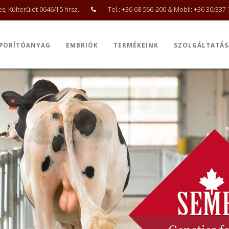
, Külterület 0646/15 hrsz.
Tel.: +36 68 566-200 & Mobil: +36 30/337
PORÍTÓANYAG
EMBRIÓK
TERMÉKEINK
SZOLGÁLTATÁS