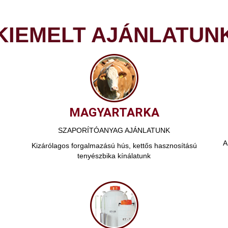
KIEMELT AJÁNLATUN
MAGYARTARKA
SZAPORÍTÓANYAG AJÁNLATUNK
A
Kizárólagos forgalmazású hús, kettős hasznosítású
tenyészbika kínálatunk