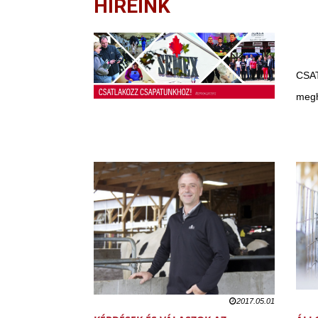
HÍREINK
CSA
megh
2017.05.01