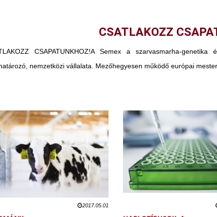
CSATLAKOZZ CSAPA
TLAKOZZ CSAPATUNKHOZ!A Semex a szarvasmarha-genetika és a
atározó, nemzetközi vállalata. Mezőhegyesen működő európai mester
2017.05.01