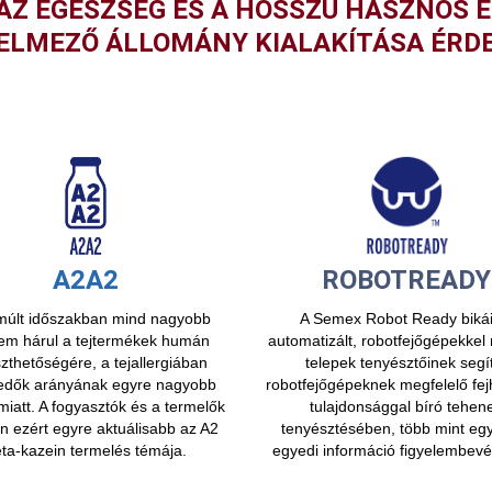
, AZ EGÉSZSÉG ÉS A HOSSZÚ HASZNOS
ELMEZŐ ÁLLOMÁNY KIALAKÍTÁSA ÉRD
A2A2
ROBOTREADY
múlt időszakban mind nagyobb
A Semex Robot Ready bikái
lem hárul a tejtermékek humán
automatizált, robotfejőgépekke
thetőségére, a tejallergiában
telepek tenyésztőinek segí
edők arányának egyre nagyobb
robotfejőgépeknek megfelelő fej
iatt. A fogyasztók és a termelők
tulajdonsággal bíró tehen
n ezért egyre aktuálisabb az A2
tenyésztésében, több mint egy
ta-kazein termelés témája.
egyedi információ figyelembevét