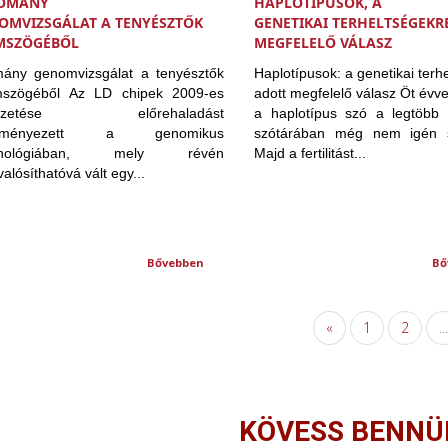
OMÁNY
HAPLOTÍPUSOK, A
OMVIZSGÁLAT A TENYÉSZTŐK
GENETIKAI TERHELTSÉGEKR
MSZÖGÉBŐL
MEGFELELŐ VÁLASZ
mány genomvizsgálat a tenyésztők
Haplotípusok: a genetikai terh
szögéből Az LD chipek 2009-es
adott megfelelő válasz Öt évvel
vezetése előrehaladást
a haplotípus szó a legtöbb 
dményezett a genomikus
szótárában még nem igén s
hnológiában, mely révén
Majd a fertilitást...
alósíthatóvá vált egy...
Bővebben
Bő
«
1
2
...
KÖVESS BENNÜ