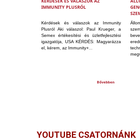
KÉRDÉSEK ÉS VÁLASZOK AZ
ÁLL
IMMUNITY PLUSRÓL
GEN
SZE
Kérdések és válaszok az Immunity
Állo
Plusról Aki válaszol: Paul Krueger, a
szem
Semex értékesítési és üzletfejlesztési
be
igazgatója, USA KÉRDÉS: Magyarázza
ere
el, kérem, az Immunity+...
tec
megv
Bővebben
YOUTUBE CSATORNÁNK