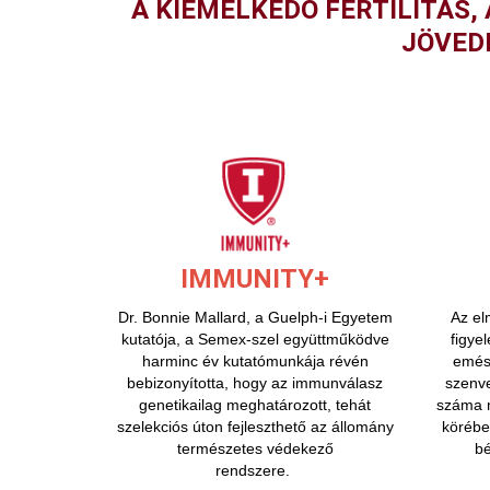
A KIEMELKEDŐ FERTILITÁS
JÖVED
IMMUNITY+
Dr. Bonnie Mallard, a Guelph-i Egyetem
Az el
kutatója, a Semex-szel együttműködve
figye
harminc év kutatómunkája révén
emész
bebizonyította, hogy az immunválasz
szenv
genetikailag meghatározott, tehát
száma m
szelekciós úton fejleszthető az állomány
körébe
természetes védekező
bé
rendszere.