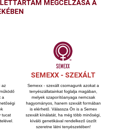
 ÉLETTARTAM MEGCÉLZÁSA A
EKÉBEN
SEMEXX - SZEXÁLT
 az
Semexx - szexált csomagunk azokat a
l működő
tenyészállatainkat foglalja magában,
t a
melyek szaporítóanyaga nemcsak
hetőségi
hagyományos, hanem szexált formában
ek
is elérhető. Válassza Ön is a Semex
 tucat
szexált kínálatát, ha még több minőségi,
elével.
kíváló genetikával rendelkező üszőt
szeretne látni tenyészetében!