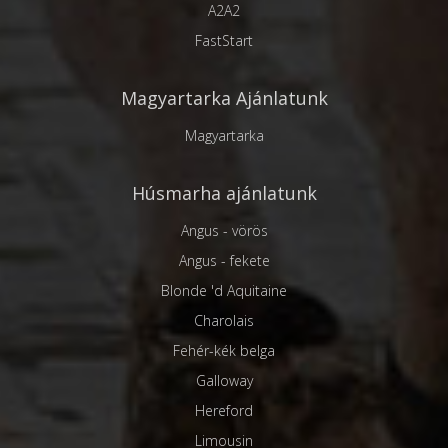
A2A2
FastStart
Magyartarka Ajánlatunk
Magyartarka
Húsmarha ajánlatunk
Angus - vörös
Angus - fekete
Blonde 'd Aquitaine
Charolais
Fehér-kék belga
Galloway
Hereford
Limousin