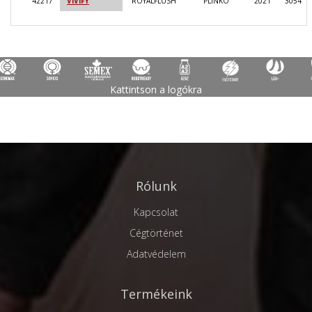
42217
VIVIFY
ROYALFLUSH
PLINKO
2021
3054
Kattintson a logókra
Rólunk
Kapcsolat
Cégtörténet
Adatvédelem
Termékeink