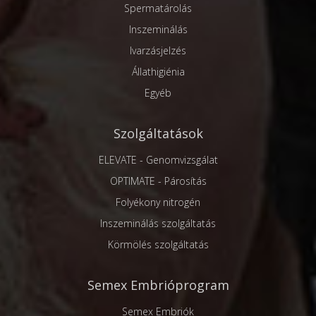
Spermatárolás
Inszeminálás
Ivarzásjelzés
Állathigiénia
Egyéb
Szolgáltatások
ELEVATE - Genomvizsgálat
OPTIMATE - Párosítás
Folyékony nitrogén
Inszeminálás szolgáltatás
Körmölés szolgáltatás
Semex Embrióprogram
Semex Embriók