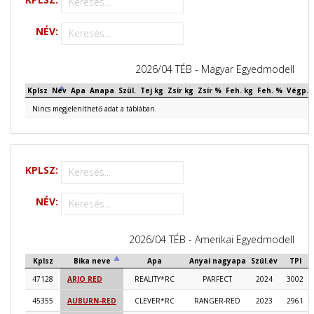
NÉV:
2026/04 TÉB - Magyar Egyedmodell
Kplsz
Név
Apa
Anapa
Szül.
Tej kg
Zsír kg
Zsír %
Feh. kg
Feh. %
Végp.
Nincs megjeleníthető adat a táblában.
KPLSZ:
NÉV:
2026/04 TÉB - Amerikai Egyedmodell
Kplsz
Bika neve
Apa
Anyai nagyapa
Szül.év
TPI
47128
ARJO RED
REALITY*RC
PARFECT
2024
3002
45355
AUBURN-RED
CLEVER*RC
RANGER-RED
2023
2961