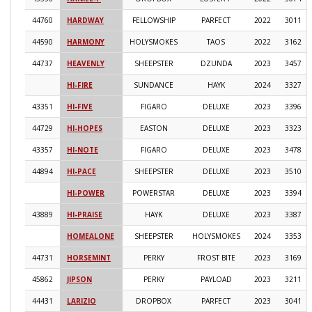
44760
HARDWAY
FELLOWSHIP
PARFECT
2022
3011
44590
HARMONY
HOLYSMOKES
TAOS
2022
3162
44737
HEAVENLY
SHEEPSTER
DZUNDA
2023
3457
HI-FIRE
SUNDANCE
HAYK
2024
3327
43351
HI-FIVE
FIGARO
DELUXE
2023
3396
44729
HI-HOPES
EASTON
DELUXE
2023
3323
43357
HI-NOTE
FIGARO
DELUXE
2023
3478
44894
HI-PACE
SHEEPSTER
DELUXE
2023
3510
HI-POWER
POWERSTAR
DELUXE
2023
3394
43889
HI-PRAISE
HAYK
DELUXE
2023
3387
HOMEALONE
SHEEPSTER
HOLYSMOKES
2024
3353
44731
HORSEMINT
PERKY
FROST BITE
2023
3169
45862
JIPSON
PERKY
PAYLOAD
2023
3211
44431
LARIZIO
DROPBOX
PARFECT
2023
3041