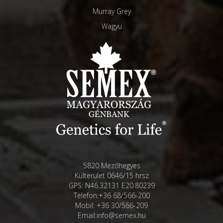
Murray Grey
Wagyu
5820 Mezőhegyes
Külterület 0646/15 hrsz
GPS: N46.32131 E20.80239
Telefon:+36 68/566-200
Mobil: +36 30/566-209
Email:info@semex.hu