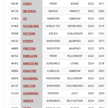
45640
LYRICS
PERKY
AHEAD
2023
3311
45135
MR DEEDS
INDEED
PARFECT
2023
3282
47404
OC
HARMONY
GAMEDAY
2024
3247
47469
PATSER-RED
SHIELD *RC
REFINE-RED
2024
3175
39998
PATTERN
ZAZZLE
CHALLENGER
2021
3167
44732
POPEYE
SHEEPSTER
JALAPENO
2023
3371
44889
PRESTON
SHEEPSTER
JALAPENO
2023
3379
46702
REBELLION
PERKY
FELLOWSHIP
2023
3241
46492
RINGOSTAR
SUNDANCE
LIONEL
2024
3218
45860
ROADTRIP
CUMULUS
GAMEDAY
2023
3301
45859
ROSSIGNOL
PEREGRINE
FELLOWSHIP
2023
3225
45137
SHELTON
SHEEPSTER
HOLYSMOKES
2023
3357
41234
SUGARHIGH
EINSTEIN
JUICY
2020
3204
SWERVE
SUNDANCE
BOLT ACTION
2024
3297