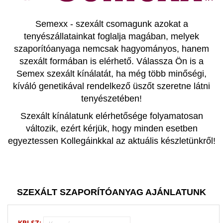
Semexx - szexált csomagunk azokat a
tenyészállatainkat foglalja magában, melyek
szaporítóanyaga nemcsak hagyományos, hanem
szexált formában is elérhető. Válassza Ön is a
Semex szexált kínálatát, ha még több minőségi,
kíváló genetikával rendelkező üszőt szeretne látni
tenyészetében!
Szexált kínálatunk elérhetősége folyamatosan
változik, ezért k
érjük, hogy minden esetben
egyeztessen Kollegáinkkal az aktuális készletünkről!
SZEXÁLT SZAPORÍTÓANYAG AJÁNLATUNK
KPLSZ: