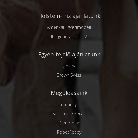
Holstein-fríz ajánlatunk
Amerikai Egyedmodell
Ifjú generáció - ITV
Egyéb tejelő ajánlatunk
Jersey
Brown Swiss
Megoldásaink
Immunity+
Semexx - szexált
Genomax
RobotReady