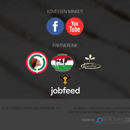
KÖVESSEN MINKET!
PARTNEREINK
2024 GÉNBANK-SEMEX MAGYARORSZÁG KFT. Az oldalon található minden tartalom/fotó
a Génbank-Semex Magyarország Kft. tulajdona.
created by