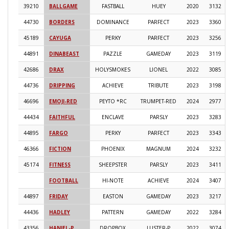
39210
BALLGAME
FASTBALL
HUEY
2020
3132
44730
BORDERS
DOMINANCE
PARFECT
2023
3360
45189
CAYUGA
PERKY
PARFECT
2023
3256
44891
DINABEAST
PAZZLE
GAMEDAY
2023
3119
42686
DRAX
HOLYSMOKES
LIONEL
2022
3085
44736
DRIPPING
ACHIEVE
TRIBUTE
2023
3198
46696
EMOJI-RED
PEYTO *RC
TRUMPET-RED
2024
2977
44434
FAITHFUL
ENCLAVE
PARSLY
2023
3283
44895
FARGO
PERKY
PARFECT
2023
3343
46366
FICTION
PHOENIX
MAGNUM
2024
3232
45174
FITNESS
SHEEPSTER
PARSLY
2023
3411
FOOTBALL
HI-NOTE
ACHIEVE
2024
3407
44897
FRIDAY
EASTON
GAMEDAY
2023
3217
44436
HADLEY
PATTERN
GAMEDAY
2022
3284
43356
HANIEL-P
DROPBOX
LUSTER-P
2022
3074