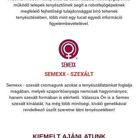
működő telepek tenyésztőinek segít a robotfejőgépeknek
megfelelő fejhetőségi tulajdonsággal bíró tehenek
tenyésztésében, több mint egy tucat egyedi információ
figyelembevételével.
SEMEXX - SZEXÁLT
Semexx - szexált csomagunk azokat a tenyészállatainkat foglalja
magában, melyek szaporítóanyaga nemcsak hagyományos,
hanem szexált formában is elérhető. Válassza Ön is a Semex
szexált kínálatát, ha még több minőségi, kíváló genetikával
rendelkező üszőt szeretne látni tenyészetében!
KIEMELT AJÁNLATUNK