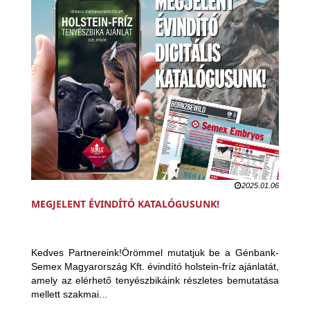
2025.01.06
MEGJELENT ÉVINDÍTÓ KATALÓGUSUNK!
Kedves Partnereink!Örömmel mutatjuk be a Génbank-
Semex Magyarország Kft. évindító holstein-fríz ajánlatát,
amely az elérhető tenyészbikáink részletes bemutatása
mellett szakmai...