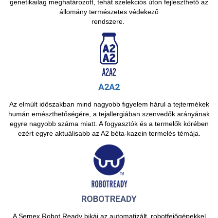
genetikailag meghatározott, tehát szelekciós úton fejleszthető az
állomány természetes védekező
rendszere.
A2A2
Az elmúlt időszakban mind nagyobb figyelem hárul a tejtermékek
humán emészthetőségére, a tejallergiában szenvedők arányának
egyre nagyobb száma miatt. A fogyasztók és a termelők körében
ezért egyre aktuálisabb az A2 béta-kazein termelés témája.
ROBOTREADY
A Semex Robot Ready bikái az automatizált, robotfejőgépekkel